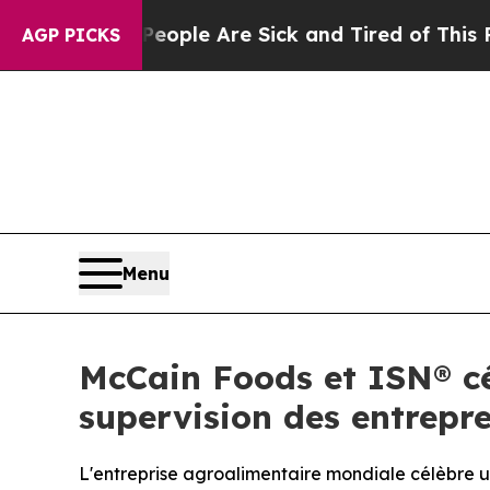
 Win: “People Are Sick and Tired of This Politics
AGP PICKS
Menu
McCain Foods et ISN® cé
supervision des entrepre
L'entreprise agroalimentaire mondiale célèbre un