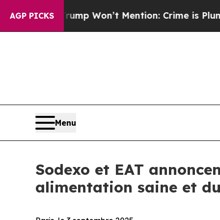
 News Trump Won’t Mention: Crime is Plunging, b
AGP PICKS
Menu
Sodexo et EAT annoncen
alimentation saine et d