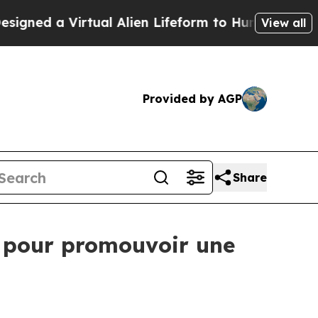
d a Virtual Alien Lifeform to Hunt for Extraterre
View all
Provided by AGP
Share
e pour promouvoir une