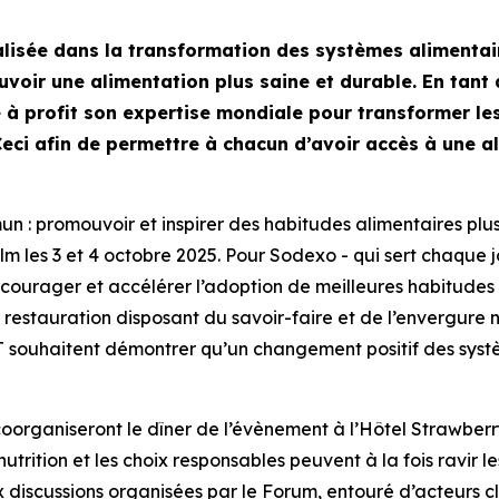
lisée dans la transformation des systèmes alimentai
voir une alimentation plus saine et durable. En tant 
e à profit son expertise mondiale pour transformer le
eci afin de permettre à chacun d’avoir accès à une a
: promouvoir et inspirer des habitudes alimentaires plus 
olm les 3 et 4 octobre 2025. Pour Sodexo - qui sert chaque
ourager et accélérer l’adoption de meilleures habitudes a
restauration disposant du savoir-faire et de l’envergure n
AT souhaitent démontrer qu’un changement positif des syst
coorganiseront le dîner de l’évènement à l’Hôtel Strawbe
utrition et les choix responsables peuvent à la fois ravir l
 discussions organisées par le Forum, entouré d’acteurs c