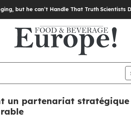
ut he can’t Handle That Truth
Scientists Designe
t un partenariat stratégiqu
urable