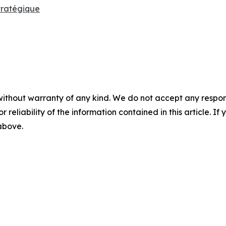
tratégique
without warranty of any kind. We do not accept any responsib
r reliability of the information contained in this article. I
 above.