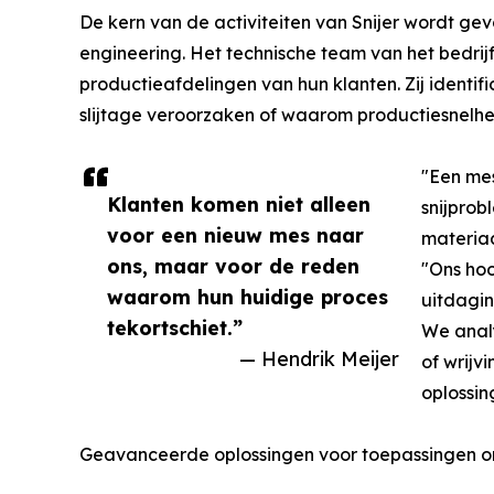
De kern van de activiteiten van Snijer wordt g
engineering. Het technische team van het bedrij
productieafdelingen van hun klanten. Zij identi
slijtage veroorzaken of waarom productiesnelh
"Een mes
Klanten komen niet alleen
snijprob
voor een nieuw mes naar
materiaa
ons, maar voor de reden
"Ons hoo
waarom hun huidige proces
uitdagin
tekortschiet.”
We anal
— Hendrik Meijer
of wrij
oplossin
Geavanceerde oplossingen voor toepassingen o