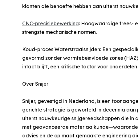
klanten die behoefte hebben aan uiterst nauwkeu
CNC-precisiebewerking
: Hoogwaardige frees- e
strengste mechanische normen.
Koud-proces Waterstraalsnijden: Een gespecia
gevormd zonder warmtebeïnvloede zones (HAZ) te 
intact blijft, een kritische factor voor onderde
Over Snijer
Snijer, gevestigd in Nederland, is een toonaange
gerichte strategie is geworteld in decennia aan 
uiterst nauwkeurige snijgereedschappen die in 
met geavanceerde materiaalkunde—waaronder ges
advies en de op maat gemaakte engineering die 