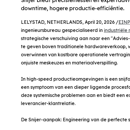
Snijer biedt precisiemessen en expertadvi
downtime, hogere productie-efficiëntie.
LELYSTAD, NETHERLANDS, April 20, 2026 /
EINP
ingenieursbureau gespecialiseerd in
industriële
strategische verschuiving aan naar een "Advies-e
te geven boven traditionele hardwareverkoop, wi
overwinnen van kostbare operationele vertraging
onjuiste meskeuzes en materiaalverspilling.
In high-speed productieomgevingen is een snijfou
een symptoom van een dieper liggende procesfou
deze systemische problemen aan en biedt een e
leverancier-klantrelatie.
De Snijer-aanpak: Engineering van de perfecte