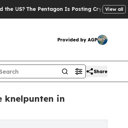
e Pentagon Is Posting Cryptic Biblical Messages
View all
Provided by AGP
Share
e knelpunten in