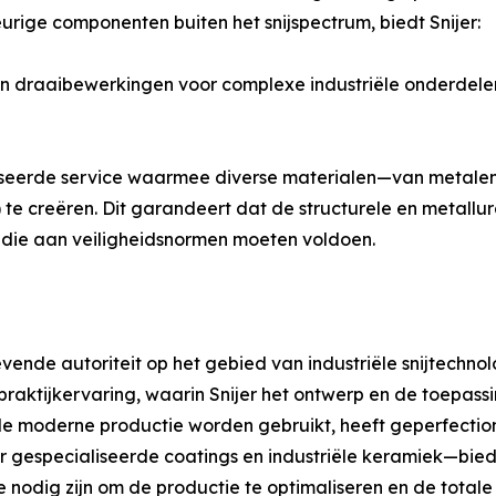
rige componenten buiten het snijspectrum, biedt Snijer:
n draaibewerkingen voor complexe industriële onderdele
liseerde service waarmee diverse materialen—van metal
creëren. Dit garandeert dat de structurele en metallurgi
len die aan veiligheidsnormen moeten voldoen.
vende autoriteit op het gebied van industriële snijtechno
praktijkervaring, waarin Snijer het ontwerp en de toepassi
de moderne productie worden gebruikt, heeft geperfectio
pecialiseerde coatings en industriële keramiek—biedt S
nodig zijn om de productie te optimaliseren en de total