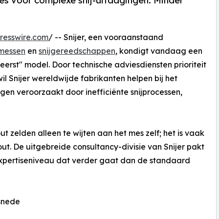
es voor complexe snij-uitdagingen. Minder
resswire.com
/ -- Snijer, een vooraanstaand
 messen
en
snijgereedschappen
, kondigt vandaag een
erst" model. Door technische adviesdiensten prioriteit
l Snijer wereldwijde fabrikanten helpen bij het
en veroorzaakt door inefficiënte snijprocessen,
t zelden alleen te wijten aan het mes zelf; het is vaak
t. De uitgebreide consultancy-divisie van Snijer pakt
xpertiseniveau dat verder gaat dan de standaard
 snede