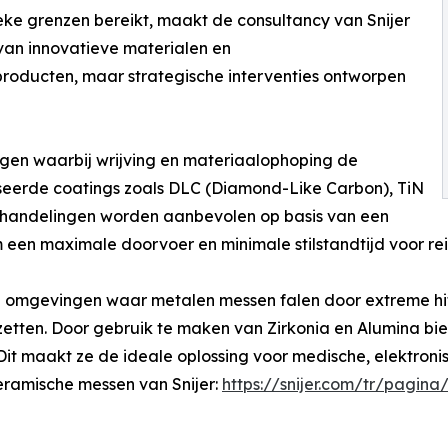
eke grenzen bereikt, maakt de consultancy van Snijer
an innovatieve materialen en
producten, maar strategische interventies ontworpen
gen waarbij wrijving en materiaalophoping de
aliseerde coatings zoals DLC (Diamond-Like Carbon), TiN
behandelingen worden aanbevolen op basis van een
 een maximale doorvoer en minimale stilstandtijd voor re
mgevingen waar metalen messen falen door extreme hitte
etten. Door gebruik te maken van Zirkonia en Alumina b
 Dit maakt ze de ideale oplossing voor medische, elektroni
eramische messen van Snijer:
https://snijer.com/tr/pagin