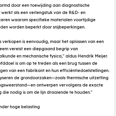
evormd door een toewijding aan diagnostische
f werkt als een verlengstuk van de R&D- en
ficeren waarom specifieke materialen voortijdige
eden worden beperkt door snijbeperkingen.
 verkopen is eenvoudig, maar het oplossen van een
leem vereist een diepgaand begrip van
lkunde en mechanische fysica," aldus Hendrik Meijer.
fddoel is om op te treden als een brug tussen de
gen van een fabrikant en hun efficiëntiedoelstellingen.
yseren de grondoorzaken—zoals thermische uitzetting
vingsweerstand—en ontwerpen vervolgens de exacte
g die nodig is om de lijn draaiende te houden."
nder hoge belasting