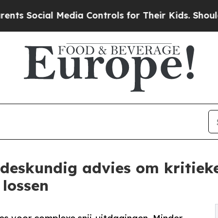
 Media Controls for Their Kids. Should the US?
Th
 deskundig advies om kritiek
 lossen